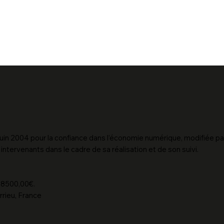
uin 2004 pour la confiance dans l’économie numérique, modifiée par l
ts intervenants dans le cadre de sa réalisation et de son suivi.
e 8500,00€.
rrieu, France