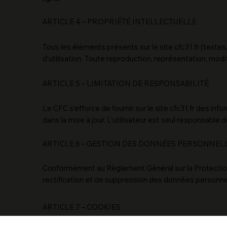
ARTICLE 4 – PROPRIÉTÉ INTELLECTUELLE
Tous les éléments présents sur le site cfc31.fr (textes
d’utilisation. Toute reproduction, représentation, modi
ARTICLE 5 – LIMITATION DE RESPONSABILITÉ
Le CFC s’efforce de fournir sur le site cfc31.fr des in
dans la mise à jour. L’utilisateur est seul responsable d
ARTICLE 6 – GESTION DES DONNÉES PERSONNEL
Conformément au Règlement Général sur la Protection d
rectification et de suppression des données personnel
ARTICLE 7 – COOKIES