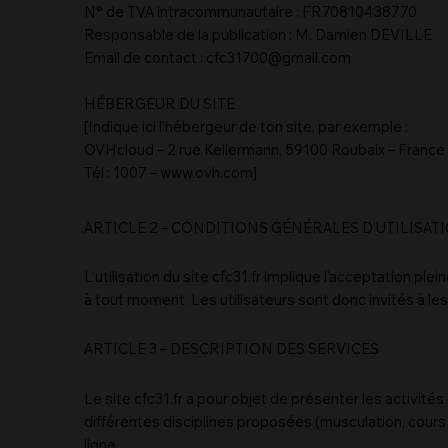
N° de TVA intracommunautaire : FR70810438770
Responsable de la publication : M. Damien DEVILLE
Email de contact : cfc31700@gmail.com
HÉBERGEUR DU SITE
[Indique ici l’hébergeur de ton site, par exemple :
OVHcloud – 2 rue Kellermann, 59100 Roubaix – France
Tél : 1007 – www.ovh.com]
ARTICLE 2 – CONDITIONS GÉNÉRALES D’UTILISAT
L’utilisation du site cfc31.fr implique l’acceptation 
à tout moment. Les utilisateurs sont donc invités à le
ARTICLE 3 – DESCRIPTION DES SERVICES
Le site cfc31.fr a pour objet de présenter les activité
différentes disciplines proposées (musculation, cours 
ligne.