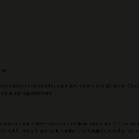
ION
pleine et entière des présentes conditions générales d’utilisation. 
s consulter régulièrement.
s du Cornebarrieu Fitness Center, complexe sportif situé à Cornebarri
collectifs, crossfit, sports de combat), les horaires, les actualit