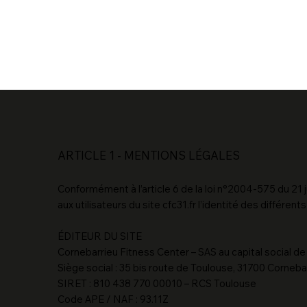
ARTICLE 1 - MENTIONS LÉGALES
Conformément à l’article 6 de la loi n°2004-575 du 21 j
aux utilisateurs du site cfc31.fr l’identité des différen
ÉDITEUR DU SITE
Cornebarrieu Fitness Center – SAS au capital social d
Siège social : 35 bis route de Toulouse, 31700 Corneba
SIRET : 810 438 770 00010 – RCS Toulouse
Code APE / NAF : 93.11Z