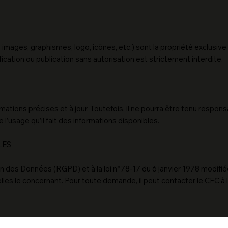
, images, graphismes, logo, icônes, etc.) sont la propriété exclusive
fication ou publication sans autorisation est strictement interdite.
formations précises et à jour. Toutefois, il ne pourra être tenu resp
e l’usage qu’il fait des informations disponibles.
LES
es Données (RGPD) et à la loi n°78-17 du 6 janvier 1978 modifiée, l
les le concernant. Pour toute demande, il peut contacter le CFC à l