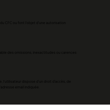
 du CFC ou font l’objet d’une autorisation
onsable des omissions, inexactitudes ou carences
’utilisateur dispose d’un droit d’accès, de
’adresse email indiquée.