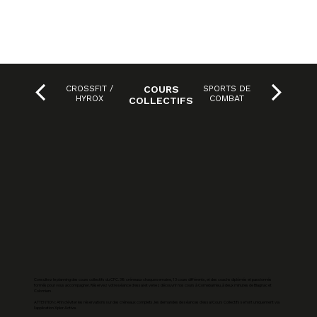
Shop
CROSSFIT /
COURS
SPORTS DE
HYROX
COMBAT
COLLECTIFS
Consultez le planning des cours collectifs du CFC. 38 créneaux chaque semaine, 13 cours différents, et des coachs diplômés et passionnés
formés pour vous accompagner. Réservez votre séance d'essai et venez découvrir nos cours à Cornebarrieu, à deux minutes de Blagnac et
Colomiers.
ATTENTION : Afin d'éviter les réservations sur des créneaux complets, les demandes de séances d'essai Cours Collectifs se font uniquement via
l'application Xplor Active.