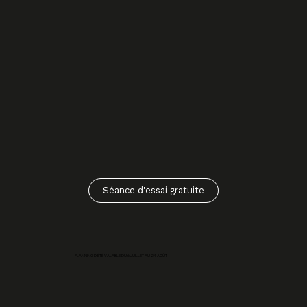
Séance d'essai gratuite
PLANNING D'ÉTÉ VALABLE DU 6 JUILLET AU 24 AOÛT