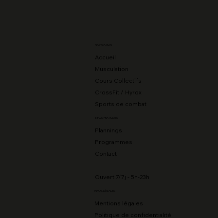
NAVIGATION
Accueil
Musculation
Cours Collectifs
CrossFit / Hyrox
Sports de combat
INFOS PRATIQUES
Plannings
Programmes
Contact
Ouvert 7/7j - 5h-23h
INFOS LÉGALES
Mentions légales
Politique de confidentialité